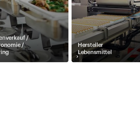
enverkauf /
ronomie /
Hersteller
ring
Lebensmittel