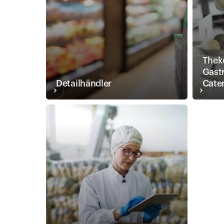
Thek
Gast
Detailhändler
Cate