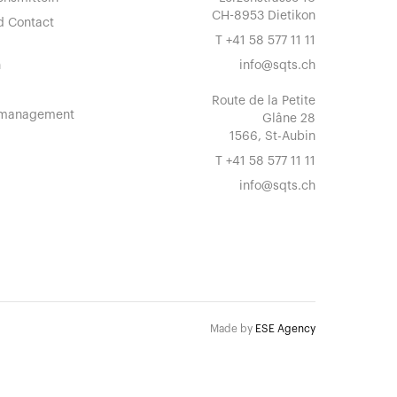
CH-8953 Dietikon
d Contact
T
+41 58 577 11 11
n
info@sqts.ch
Route de la Petite
omanagement
Glâne 28
1566, St-Aubin
T
+41 58 577 11 11
info@sqts.ch
Made by
ESE Agency