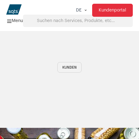
Kundenportal
DE
Menu
Home
Services
KUNDEN
FAQ
Downloads
Über uns
Produkte