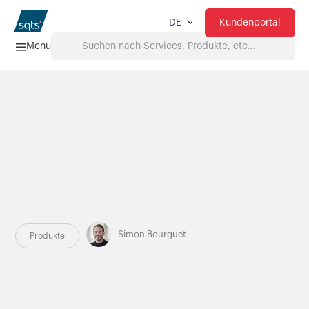
Kundenportal
DE
Menu
Home
Services
FAQ
Downloads
Simon Bourguet
Produkte
Über uns
Produkte