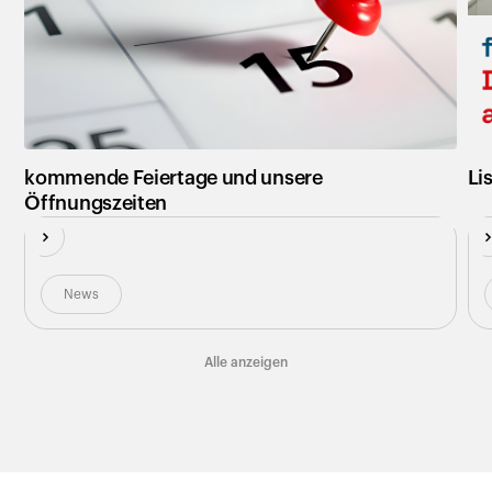
Neu
N
kommende Feiertage und unsere
Li
Öffnungszeiten
News
Alle anzeigen