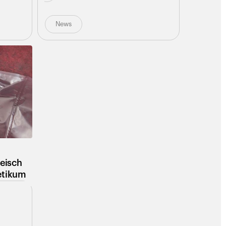
News
eisch
etikum