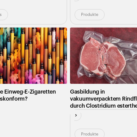
s
Produkte
re Einweg-E-Zigaretten
Gasbildung in
eskonform?
vakuumverpacktem Rindfl
durch Clostridium esterth
Produkte