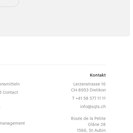
Kontakt
ensmitteln
Lerzenstrasse 16
CH-8953 Dietikon
d Contact
T
+41 58 577 11 11
n
info@sqts.ch
Route de la Petite
omanagement
Glâne 28
1566, St-Aubin