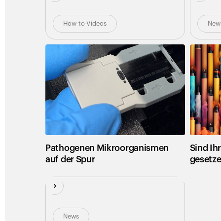
How-to-Videos
New
Pathogenen Mikroorganismen
Sind Ih
auf der Spur
gesetz
News