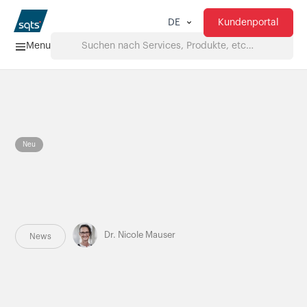
Kundenportal
DE
Menu
Home
Services
Neu
FAQ
Downloads
Dr. Nicole Mauser
News
Über uns
Produkte