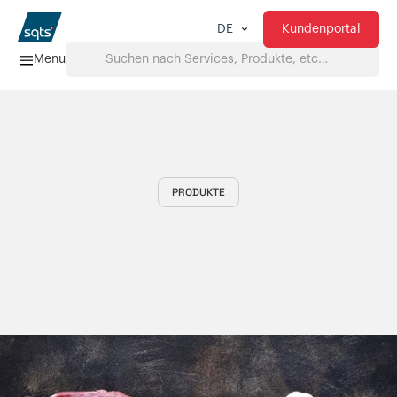
Kundenportal
DE
Menu
Home
Services
PRODUKTE
FAQ
Downloads
Über uns
Produkte